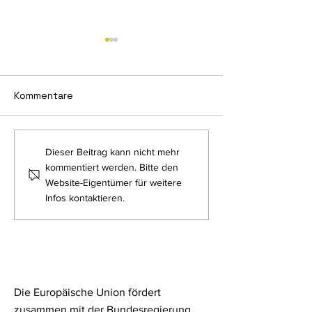
Kommentare
Einladung zur
Dieser Beitrag kann nicht mehr
Neue
Zukunftswerkstatt
kommentiert werden. Bitte den
Kooperationsv
Bildung im Landkreis
Website-Eigentümer für weitere
zwischen dem 
Roth – Gemeinsam
Infos kontaktieren.
Roth und der 
Zukunft gestalten
Entwicklungsa
kommunales
Bildungsmana
(REAB) Bayern
geschlossen
Die Europäische Union fördert
zusammen mit der Bundesregierung