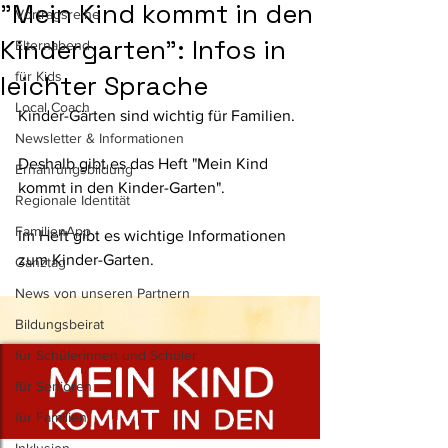
"Mein Kind kommt in den
Vortragsreihe
Kindergarten": Infos in
Elternabend
für Kids
leichter Sprache
Local Coach
Kinder-Gärten sind wichtig für Familien.
Newsletter & Informationen
Deshalb gibt es das Heft "Mein Kind 
Ernährungsbildung
kommt in den Kinder-Garten".
Regionale Identität
FamilienApp
Im Heft gibt es wichtige Informationen 
zum Kinder-Garten.
Ganztag
News von unseren Partnern
Bildungsbeirat
für Schülerinnen und Schüler
für Senioren
für Familien