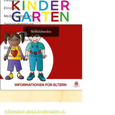
Inklusion
Ehrenamt
Medienkompetenz
Demokratiebildung
für Fachkräfte
Kulturelle Bildung
Bildung
Gesundheit und Prävention
Information about kindergarten in 