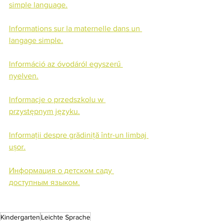
simple language.
Informations sur la maternelle dans un 
langage simple.
Információ az óvodáról egyszerű 
nyelven.
Informacje o przedszkolu w 
przystępnym języku.
Informații despre grădiniță într-un limbaj 
ușor.
Информация о детском саду 
доступным языком.
Kindergarten
Leichte Sprache