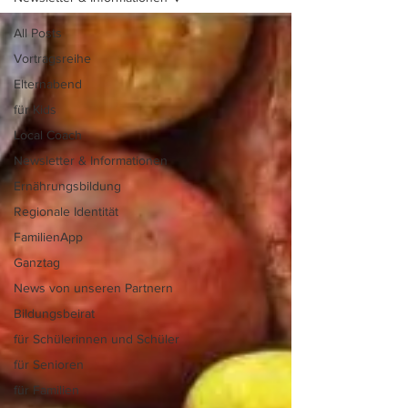
All Posts
Vortragsreihe
Elternabend
für Kids
Local Coach
Newsletter & Informationen
Ernährungsbildung
Regionale Identität
FamilienApp
Ganztag
News von unseren Partnern
Bildungsbeirat
für Schülerinnen und Schüler
für Senioren
für Familien