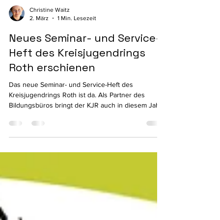
Christine Waitz
2. März
1 Min. Lesezeit
Neues Seminar- und Service-
Heft des Kreisjugendrings
Roth erschienen
Das neue Seminar- und Service-Heft des
Kreisjugendrings Roth ist da. Als Partner des
Bildungsbüros bringt der KJR auch in diesem Jahr
wieder eine kompakte und praxisnahe Übersicht
über Fortbildungen, Beratungsangebote und
Serviceleistungen für die Jugendarbeit im
Landkreis auf den Weg. Das Heft bündelt Seminare,
Workshops und Qualifizierungsangebote für
Ehrenamtliche, pädagogische Fachkräfte, Vereine,
Verbände und alle, die sich in der Kinder- und
Jugendarbeit engagieren. Inh