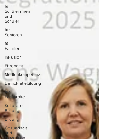
für
Schülerinnen
und
Schüler
für
Senioren
für
Familien
Inklusion
Ehrenamt
Medienkompetenz
Demokratiebildung
für
Fachkräfte
Kulturelle
Bildung
Bildung
Gesundheit
und
Prävention