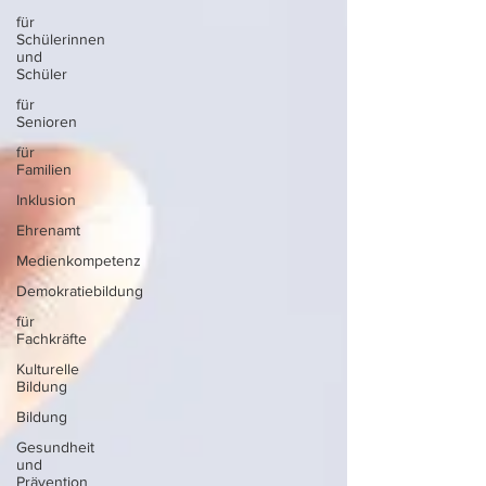
für
Schülerinnen
und
Schüler
für
Senioren
für
Familien
Inklusion
Ehrenamt
Medienkompetenz
Demokratiebildung
für
Fachkräfte
Kulturelle
Bildung
Bildung
Gesundheit
und
Prävention