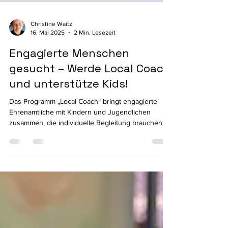
Christine Waitz
16. Mai 2025
2 Min. Lesezeit
Engagierte Menschen
gesucht – Werde Local Coach
und unterstütze Kids!
Das Programm „Local Coach“ bringt engagierte
Ehrenamtliche mit Kindern und Jugendlichen
zusammen, die individuelle Begleitung brauchen –
sei es beim Lernen, bei der Freizeitgestaltung oder
einfach als zuverlässige Bezugsperson. Aktuell
suchen wir zwei Menschen mit Herz, Geduld und
Zeit, die Lust haben, sich für ein Kind im Raum
Wendelstein bzw. Hilpoltstein zu engagieren.