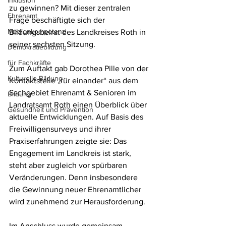
Inklusion
zu gewinnen? Mit dieser zentralen 
Ehrenamt
Frage beschäftigte sich der 
Medienkompetenz
Bildungsbeirat des Landkreises Roth in 
seiner sechsten Sitzung.
Demokratiebildung
für Fachkräfte
Zum Auftakt gab Dorothea Pille von der 
Kulturelle Bildung
Kontaktstelle „für einander“ aus dem 
Sachgebiet Ehrenamt & Senioren im 
Bildung
Landratsamt Roth einen Überblick über 
Gesundheit und Prävention
aktuelle Entwicklungen. Auf Basis des 
Freiwilligensurveys und ihrer 
Praxiserfahrungen zeigte sie: Das 
Engagement im Landkreis ist stark, 
steht aber zugleich vor spürbaren 
Veränderungen. Denn insbesondere 
die Gewinnung neuer Ehrenamtlicher 
wird zunehmend zur Herausforderung.
Im Anschluss wurde gemeinsam 