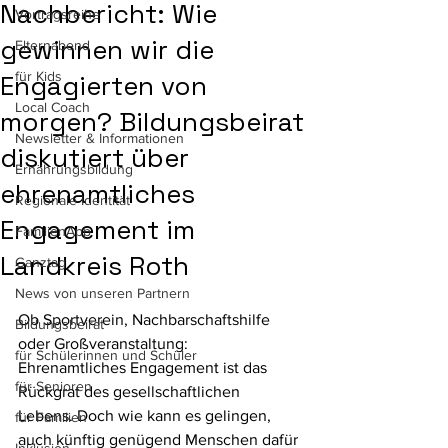
Nachbericht: Wie
Vortragsreihe
gewinnen wir die
Elternabend
für Kids
Engagierten von
Local Coach
morgen? Bildungsbeirat
Newsletter & Informationen
diskutiert über
Ernährungsbildung
ehrenamtliches
Regionale Identität
Engagement im
FamilienApp
Landkreis Roth
Ganztag
News von unseren Partnern
Ob Sportverein, Nachbarschaftshilfe 
Bildungsbeirat
oder Großveranstaltung: 
für Schülerinnen und Schüler
Ehrenamtliches Engagement ist das 
für Senioren
Rückgrat des gesellschaftlichen 
Lebens. Doch wie kann es gelingen, 
für Familien
auch künftig genügend Menschen dafür 