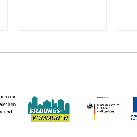
Vortrag: OpenSource im
Mach
mmen mit
Ehrenamt
Wahl
äischen
me und