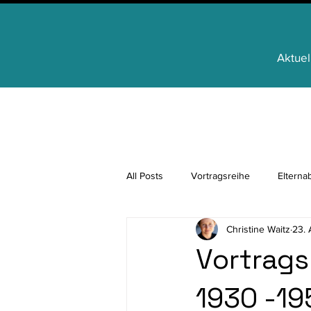
Aktuel
All Posts
Vortragsreihe
Elterna
Christine Waitz
23. 
Regionale Identität
FamilienAp
Vortragsr
1930 -19
für Schülerinnen und Schüler