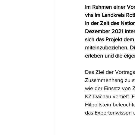
Im Rahmen einer Vort
Demokratiebildung
für Fachkrä
vhs im Landkreis Rot
in der Zeit des Natio
Dezember 2021 intens
sich das Projekt dem 
miteinzubeziehen. Di
erleben und die eig
Das Ziel der Vortrags
Zusammenhang zu stel
wie der Einsatz von 
KZ Dachau vertieft. 
Hilpoltstein beleucht
das Expertenwissen u