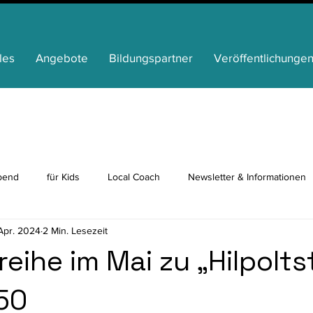
les
Angebote
Bildungspartner
Veröffentlichunge
bend
für Kids
Local Coach
Newsletter & Informationen
Apr. 2024
2 Min. Lesezeit
p
Ganztag
News von unseren Partnern
Bildungsbeirat
eihe im Mai zu „Hilpolts
50
für Senioren
für Familien
Inklusion
Ehrenamt
Med