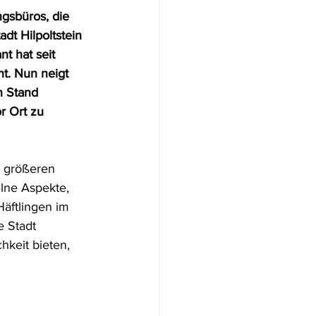
gsbüros, die 
ion
dt Hilpoltstein 
t hat seit 
t. Nun neigt 
n Stand 
r Ort zu 
n größeren 
lne Aspekte, 
äftlingen im 
 Stadt 
hkeit bieten, 