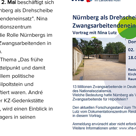
 2. Mai 
beschäftigt sich 
nberg als Drehscheibe 
endeneinsatz". Nina 
tionszentrum 
ie Rolle Nürnbergs im 
wangsarbeitenden in 
.
 Thema „Das frühe 
telpunkt und damit 
allem politische 
ilpoltstein und 
iert waren. André 
er KZ-Gedenkstätte 
wird einen Einblick in 
agers in seinen 