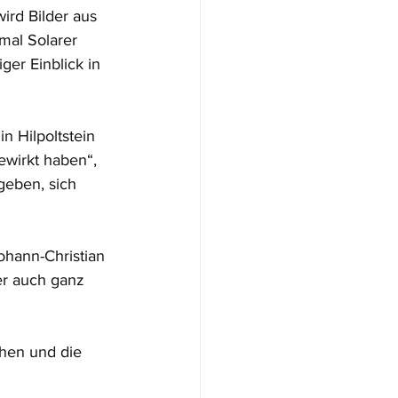
wird Bilder aus 
mal Solarer 
er Einblick in 
n Hilpoltstein 
ewirkt haben“, 
geben, sich 
ohann-Christian 
ber auch ganz 
hen und die 