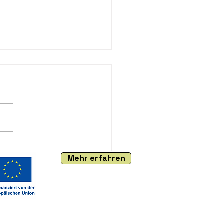
 den VOTO -
Mehr erfahren
check!