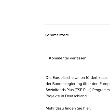
Kommentare
Kommentar verfassen...
Gemeinsam für
Die Europäische Union fördert zusa
Zusammenhalt: Greding
lädt zum offenen Abend
der Bundesregierung über den Europ
auf den Marktplatz
Sozialfonds Plus (ESF Plus) Program
Projekte in Deutschland.
Mehr dazu finden Sie hier.