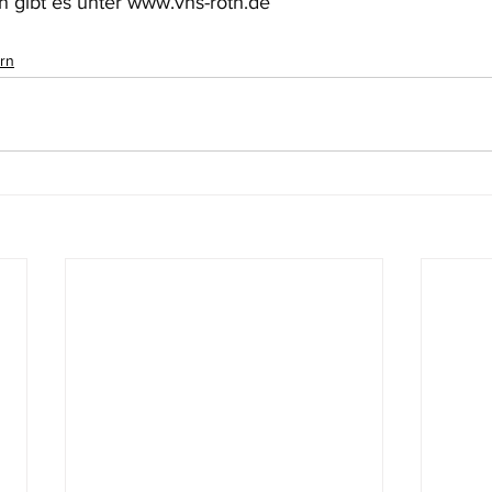
 gibt es unter 
www.vhs-roth.de
rn