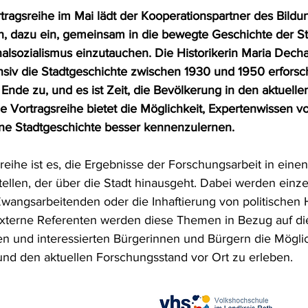
ragsreihe im Mai lädt der Kooperationspartner des Bildun
fte
Kulturelle Bildung
Bildung
Gesundheit und Prävent
h, dazu ein, gemeinsam in die bewegte Geschichte der Sta
nalsozialismus einzutauchen. Die Historikerin Maria Dechan
iv die Stadtgeschichte zwischen 1930 und 1950 erforsch
Ende zu, und es ist Zeit, die Bevölkerung in den aktuelle
e Vortragsreihe bietet die Möglichkeit, Expertenwissen vo
ene Stadtgeschichte besser kennenzulernen.
reihe ist es, die Ergebnisse der Forschungsarbeit in eine
len, der über die Stadt hinausgeht. Dabei werden einze
Zwangsarbeitenden oder die Inhaftierung von politischen H
Externe Referenten werden diese Themen in Bezug auf die
en und interessierten Bürgerinnen und Bürgern die Möglic
nd den aktuellen Forschungsstand vor Ort zu erleben.