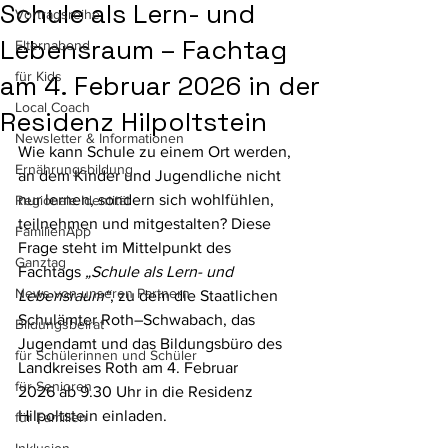
Schule als Lern- und
Vortragsreihe
Lebensraum – Fachtag
Elternabend
für Kids
am 4. Februar 2026 in der
Local Coach
Residenz Hilpoltstein
Newsletter & Informationen
Wie kann Schule zu einem Ort werden, 
Ernährungsbildung
an dem Kinder und Jugendliche nicht 
nur lernen, sondern sich wohlfühlen, 
Regionale Identität
teilnehmen und mitgestalten? Diese 
FamilienApp
Frage steht im Mittelpunkt des 
Ganztag
Fachtags 
„Schule als Lern- und 
News von unseren Partnern
Lebensraum“
, zu dem die Staatlichen 
Schulämter Roth–Schwabach, das 
Bildungsbeirat
Jugendamt und das Bildungsbüro des 
für Schülerinnen und Schüler
Landkreises Roth am 4. Februar 
für Senioren
2026 ab 9.30 Uhr in die Residenz 
Hilpoltstein einladen.
für Familien