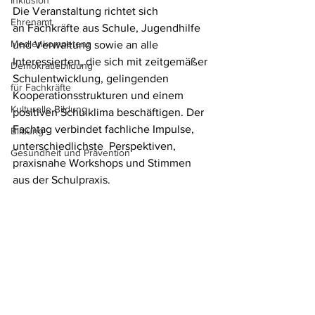
Inklusion
Die Veranstaltung richtet sich 
Ehrenamt
an Fachkräfte aus Schule, Jugendhilfe 
Medienkompetenz
und Verwaltung sowie an alle 
Interessierten, die sich mit zeitgemäßer 
Demokratiebildung
Schulentwicklung, gelingenden 
für Fachkräfte
Kooperationsstrukturen und einem 
Kulturelle Bildung
positiven Schulklima beschäftigen. Der 
Fachtag verbindet fachliche Impulse, 
Bildung
unterschiedlichste  Perspektiven, 
Gesundheit und Prävention
praxisnahe Workshops und Stimmen 
aus der Schulpraxis.