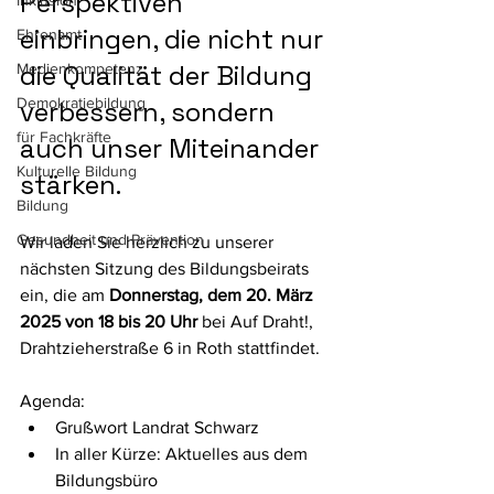
Perspektiven 
Inklusion
einbringen, die nicht nur 
Ehrenamt
die Qualität der Bildung 
Medienkompetenz
Demokratiebildung
verbessern, sondern 
für Fachkräfte
auch unser Miteinander 
Kulturelle Bildung
stärken.
Bildung
Gesundheit und Prävention
Wir laden Sie herzlich zu unserer 
nächsten Sitzung des Bildungsbeirats 
ein, die am 
Donnerstag, dem 20. März 
2025 von 18 bis 20 Uhr
 bei Auf Draht!, 
Drahtzieherstraße 6 in Roth stattfindet.
Agenda: 
Grußwort Landrat Schwarz 
In aller Kürze: Aktuelles aus dem 
Bildungsbüro 