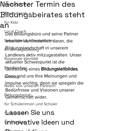
Nächster Termin des
Vortragsreihe
Bildungsbeirates steht
Elternabend
für Kids
an
Local Coach
Das Bildungsbüro und seine Partner 
Newsletter & Informationen
arbeiten kontinuierlich daran, die 
Bildungslandschaft in unserem 
Ernährungsbildung
Landkreis aktiv mitzugestalten. Unser 
Regionale Identität
aktueller Schwerpunkt ist die 
FamilienApp
Gestaltung eines 
Bildungsleitbildes
. 
Dazu sind uns Ihre Meinungen und 
Ganztag
Impulse wichtig, denn sie spiegeln die 
News von unseren Partnern
Bedürfnisse und Visionen unserer 
Bildungsbeirat
Gemeinschaft wider. 
für Schülerinnen und Schüler
Lassen Sie uns 
für Senioren
innovative Ideen und 
für Familien