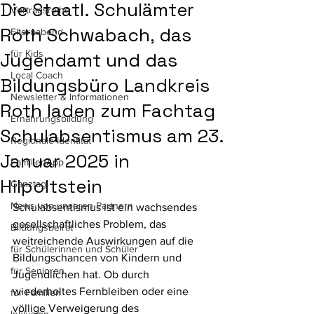
Die Staatl. Schulämter
Vortragsreihe
Roth Schwabach, das
Elternabend
für Kids
Jugendamt und das
Local Coach
Bildungsbüro Landkreis
Newsletter & Informationen
Roth laden zum Fachtag
Ernährungsbildung
Schulabsentismus am 23.
Regionale Identität
Januar 2025 in
FamilienApp
Hilpoltstein
Ganztag
News von unseren Partnern
Schulabsentismus ist ein wachsendes 
gesellschaftliches Problem, das 
Bildungsbeirat
weitreichende Auswirkungen auf die 
für Schülerinnen und Schüler
Bildungschancen von Kindern und 
für Senioren
Jugendlichen hat. Ob durch 
wiederholtes Fernbleiben oder eine 
für Familien
völlige Verweigerung des 