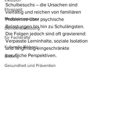
Inklusion
Schulbesuchs – die Ursachen sind 
Ehrenamt
vielfältig und reichen von familiären 
Medienkompetenz
Problemen über psychische 
Belastungen bis hin zu Schulängsten. 
Demokratiebildung
Die Folgen jedoch sind oft gravierend: 
für Fachkräfte
Verpasste Lerninhalte, soziale Isolation 
Kulturelle Bildung
und langfristig eingeschränkte 
berufliche Perspektiven. 
Bildung
Gesundheit und Prävention