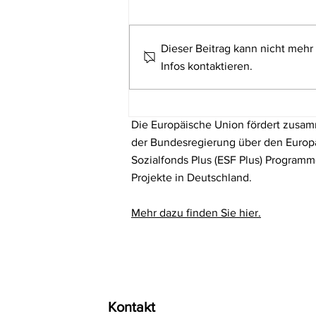
Dieser Beitrag kann nicht mehr
Infos kontaktieren.
Lernen neu denken: Die
Realschule Hilpoltstein
holt renommierten
Die Europäische Union fördert zusa
Referenten für einen
der Bundesregierung über den Europ
Vortrag über
Sozialfonds Plus (ESF Plus) Program
selbstreguliertes Lernen
Projekte in Deutschland.
Mehr dazu finden Sie hier.
Kontakt