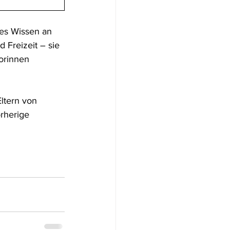
tes Wissen an 
Freizeit – sie 
orinnen 
ltern von 
rherige 