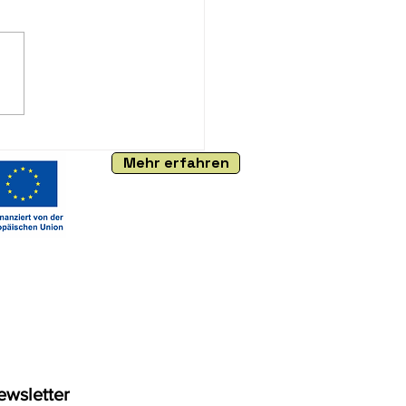
fsorientierung für
ler und Eltern –
adung zu
Mehr erfahren
nstaltungen der
ernehmerfabrik
ewsletter