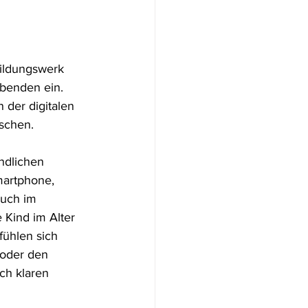
ion
ildungswerk 
benden ein. 
 der digitalen 
nschen.
ndlichen 
martphone, 
uch im 
 Kind im Alter 
fühlen sich 
 oder den 
ch klaren 