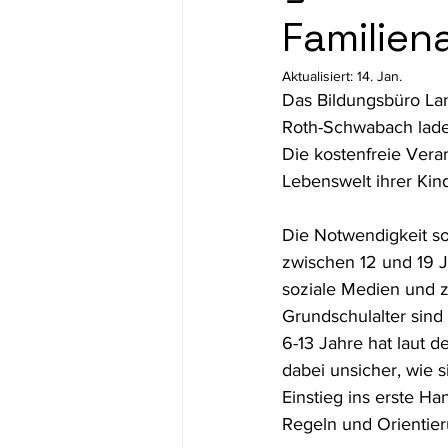
Familiena
Demokratiebildung
für Fachkrä
Aktualisiert:
14. Jan.
Das Bildungsbüro Lan
Roth-Schwabach lade
Die kostenfreie Veran
Lebenswelt ihrer Kin
Die Notwendigkeit so
zwischen 12 und 19 J
soziale Medien und 
Grundschulalter sind
6-13 Jahre hat laut d
dabei unsicher, wie 
Einstieg ins erste H
Regeln und Orientieru