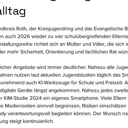
lltag
fte
Kulturelle Bildung
Bildung
Gesundheit und Prävent
dkreis Roth, der Kreisjugendring und das Evangelische B
n auch 2026 wieder zu vier schulübergreifenden Elterna
staltungsreihe richtet sich an Mütter und Väter, die sich in
der mehr Sicherheit, Orientierung und fachlichen Rat wü
lcher Angebote wird immer deutlicher: Nahezu alle Juge
ahren nutzen laut aktuellen Jugendstudien täglich das S
zunehmend auch KI-Werkzeuge für Schule und Freizeit. A
 digitale Geräte längst angekommen. Nahezu jedes zweite
er KIM-Studie 2024 ein eigenes Smartphone. Viele Eltern 
sie Medienzeiten sinnvoll begrenzen, Risiken einschätzen
andy verantwortungsvoll begleiten können. Der Wunsch na
ng steigt kontinuierlich.