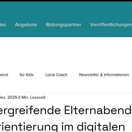
les
Angebote
Bildungspartner
Veröffentlichunge
bend
für Kids
Local Coach
Newsletter & Informationen
Dez. 2025
2 Min. Lesezeit
p
Ganztag
News von unseren Partnern
Bildungsbeirat
rgreifende Elternaben
ientierung im digitalen
für Senioren
für Familien
Inklusion
Ehrenamt
Med