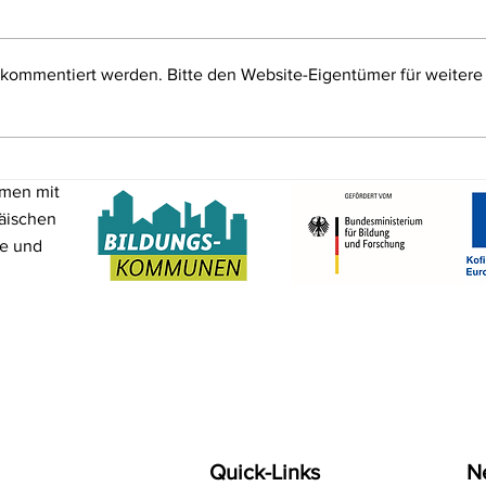
 kommentiert werden. Bitte den Website-Eigentümer für weitere
Gemeinsam durch den
Beru
digitalen Dschungel:
Schü
Elternabende im Landkreis
Einl
mmen mit
Roth bringen wichtige
Vera
äischen
Erkenntnisse
Unt
me und
Quick-Links
N