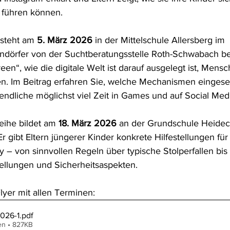
 führen können.
steht am 
5. März 2026
 in der Mittelschule Allersberg im 
rndörfer von der Suchtberatungsstelle Roth-Schwabach be
reen“, wie die digitale Welt ist darauf ausgelegt ist, Mens
en. Im Beitrag erfahren Sie, welche Mechanismen eingese
ndliche möglichst viel Zeit in Games und auf Social Medi
ihe bildet am 
18. März 2026
 an der Grundschule Heideck
Er gibt Eltern jüngerer Kinder konkrete Hilfestellungen f
 – von sinnvollen Regeln über typische Stolperfallen bis 
tellungen und Sicherheitsaspekten.
lyer mit allen Terminen:
026-1
.pdf
en • 827KB