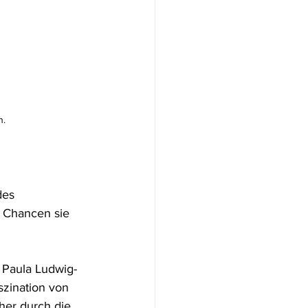
n.
des 
e Chancen sie 
o Paula Ludwig-
zination von 
cher durch die 