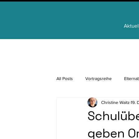
Aktuel
All Posts
Vortragsreihe
Elterna
Christine Waitz
19. 
Regionale Identität
FamilienAp
Schulübe
geben Or
für Schülerinnen und Schüler