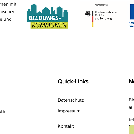
mmen mit
äischen
me und
Quick-Links
N
Bl
Datenschutz
au
Impressum
oth
E-
Kontakt