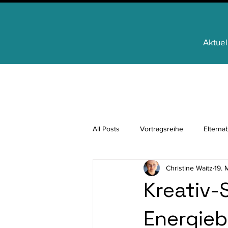
Aktuel
All Posts
Vortragsreihe
Elterna
Christine Waitz
19. 
Regionale Identität
FamilienAp
Kreativ-
Energieb
für Schülerinnen und Schüler