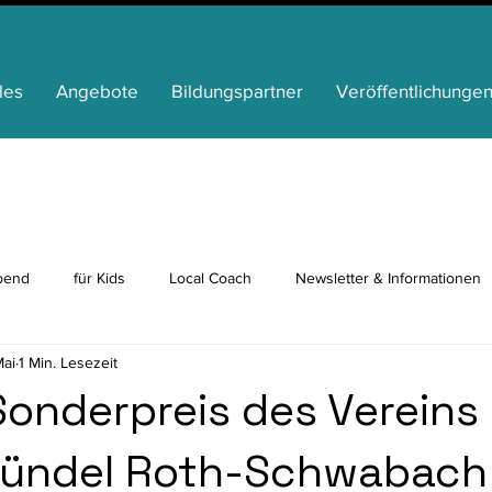
les
Angebote
Bildungspartner
Veröffentlichunge
bend
für Kids
Local Coach
Newsletter & Informationen
Mai
1 Min. Lesezeit
p
Ganztag
News von unseren Partnern
Bildungsbeirat
Sonderpreis des Vereins
ündel Roth-Schwabach e
für Senioren
für Familien
Inklusion
Ehrenamt
Med