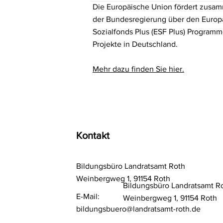
Die Europäische Union fördert zusa
Gymnasium Hilpoltstein
gewinnt Schulradeln und
der Bundesregierung über den Europ
damit eine Servicestation
Sozialfonds Plus (ESF Plus) Program
Projekte in Deutschland.
Mehr dazu finden Sie hier.
Kontakt
Bildungsbüro Landratsamt Roth
Weinbergweg 1, 91154 Roth
Bildungsbüro Landratsamt R
E-Mail:
Weinbergweg 1, 91154 Roth
bildungsbuero@landratsamt-roth.de