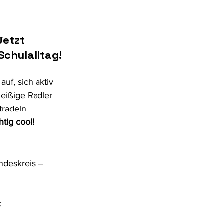
ion
Jetzt 
chulalltag!
uf, sich aktiv 
eißige Radler 
tradeln 
tig cool!
ndeskreis – 
: