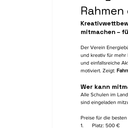
Rahmen 
Demokratiebildung
für Fachkrä
Kreativwettbewe
mitmachen – fü
Der Verein Energiebün
und kreativ für mehr
und einfallsreiche A
motiviert. Zeigt: 
Fahrr
Wer kann mit
Alle Schulen im Land
sind eingeladen mit
Preise für die beste
1.      Platz: 500 €