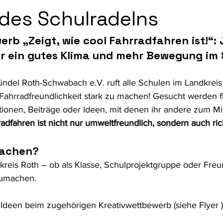
des Schulradelns
fte
Kulturelle Bildung
Bildung
Gesundheit und Prävent
rb „Zeigt, wie cool Fahrradfahren ist!“: 
r ein gutes Klima und mehr Bewegung im S
del Roth-Schwabach e.V. ruft alle Schulen im Landkreis a
 Fahrradfreundlichkeit stark zu machen! Gesucht werden fl
ktionen, Beiträge oder Ideen, mit denen ihr andere zum Mi
adfahren ist nicht nur umweltfreundlich, sondern auch rich
machen?
kreis Roth – ob als Klasse, Schulprojektgruppe oder Freu
zumachen. 
n Ideen beim zugehörigen Kreativwettbewerb (siehe Flyer )