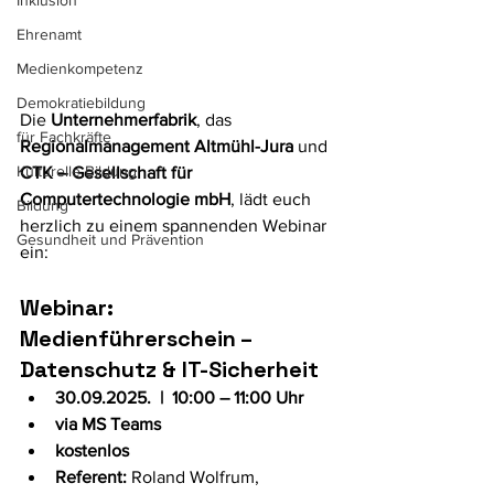
Inklusion
Ehrenamt
Medienkompetenz
Demokratiebildung
Die 
Unternehmerfabrik
, das 
für Fachkräfte
Regionalmanagement Altmühl-Jura
 und 
Kulturelle Bildung
CTK – Gesellschaft für 
Computertechnologie mbH
, lädt euch 
Bildung
herzlich zu einem spannenden Webinar 
Gesundheit und Prävention
ein:
Webinar:
Medienführerschein – 
Datenschutz & IT-Sicherheit
30.09.2025.  |  10:00 – 11:00 Uhr
via MS Teams
kostenlos
Referent:
 Roland Wolfrum, 