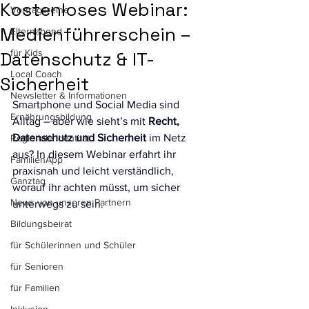
Kostenloses Webinar:
Vortragsreihe
Medienführerschein –
Elternabend
für Kids
Datenschutz & IT-
Local Coach
Sicherheit
Newsletter & Informationen
Smartphone und Social Media sind 
Ernährungsbildung
Alltag – aber wie sieht’s mit 
Recht, 
Datenschutz und Sicherheit
 im Netz 
Regionale Identität
aus? In diesem Webinar erfahrt ihr 
FamilienApp
praxisnah und leicht verständlich, 
Ganztag
worauf ihr achten müsst, um sicher 
News von unseren Partnern
unterwegs zu sein.
Bildungsbeirat
für Schülerinnen und Schüler
für Senioren
für Familien