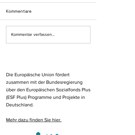
Kommentare
„Digitales Senioren
„Digitales Seni
Kommentar verfassen...
Fitnessprogramm“
Fitnessprogra
vermittelt Fertigkeiten
Sicher im Netz
und schafft Sicherheit
unterwegs
Die Europäische Union fördert
zusammen mit der Bundesregierung
über den Europäischen Sozialfonds Plus
(ESF Plus) Programme und Projekte in
Deutschland.
Mehr dazu finden Sie hier.