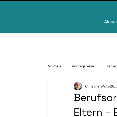
Aktuel
All Posts
Vortragsreihe
Elterna
Christine Waitz
26. 
Regionale Identität
FamilienAp
Berufsor
Eltern –
für Schülerinnen und Schüler