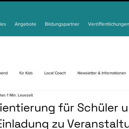
les
Angebote
Bildungspartner
Veröffentlichunge
bend
für Kids
Local Coach
Newsletter & Informationen
Jan.
1 Min. Lesezeit
p
Ganztag
News von unseren Partnern
Bildungsbeirat
ientierung für Schüler 
 Einladung zu Veranstal
für Senioren
für Familien
Inklusion
Ehrenamt
Med