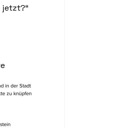
 jetzt?“
e 
 in der Stadt 
te zu knüpfen 
stein