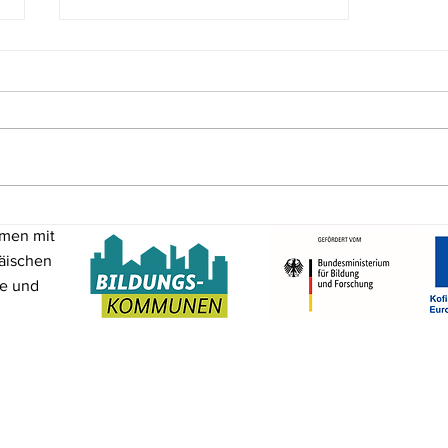
Schule als Lern- und
mmen mit
Lebensraum – Fachtag am
4. Februar 2026 in der
äischen
Residenz Hilpoltstein
me und