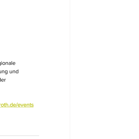
ionale 
ung und 
er 
oth.de/events