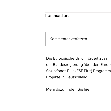
Kommentare
Kommentar verfassen...
Schulübergreifende
Die Europäische Union fördert zusa
Elternabende geben
Orientierung im digitalen
der Bundesregierung über den Europ
Familienalltag
Sozialfonds Plus (ESF Plus) Program
Projekte in Deutschland.
Mehr dazu finden Sie hier.