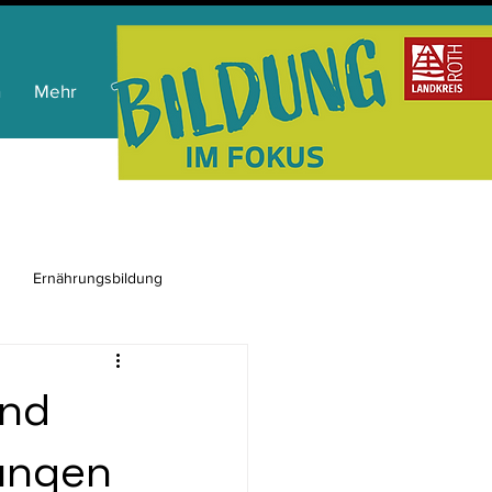
n
Mehr
Ernährungsbildung
und
tungen
ienkompetenz