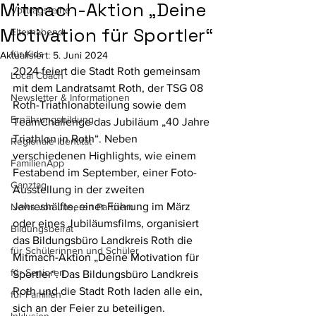
Mitmach-Aktion „Deine
Vortragsreihe
Motivation für Sportler“
Elternabend
für Kids
Aktualisiert:
5. Juni 2024
2024 feiert die Stadt Roth gemeinsam 
Local Coach
mit dem Landratsamt Roth, der TSG 08 
Newsletter & Informationen
Roth-Triathlonabteilung sowie dem 
Ernährungsbildung
TeamChallenge das Jubiläum „40 Jahre 
Triathlon in Roth“. Neben 
Regionale Identität
verschiedenen Highlights, wie einem 
FamilienApp
Festabend im September, einer Foto-
Ganztag
Ausstellung in der zweiten 
Jahreshälfte, einer Führung im März 
News von unseren Partnern
oder eines Jubiläumsfilms, organisiert 
Bildungsbeirat
das Bildungsbüro Landkreis Roth die 
für Schülerinnen und Schüler
Mitmach-Aktion „Deine Motivation für 
für Senioren
Sportler“. Das Bildungsbüro Landkreis 
Roth und die Stadt Roth laden alle ein, 
für Familien
sich an der Feier zu beteiligen.