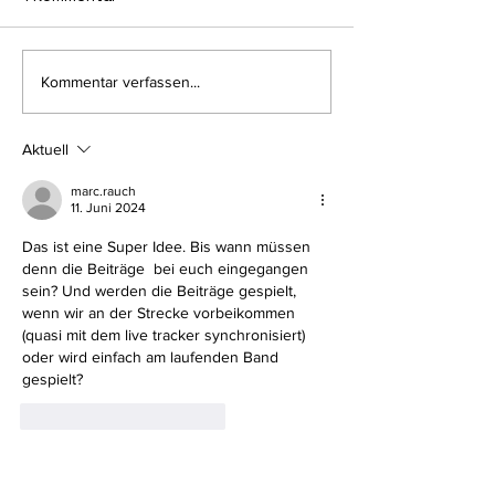
WEHENDES
Hol dir jetzt de
Kommentar verfassen...
WILLKOMMEN ZUM
Ferienpass
CHALLENGE ROTH
Aktuell
marc.rauch
11. Juni 2024
Das ist eine Super Idee. Bis wann müssen 
denn die Beiträge  bei euch eingegangen 
sein? Und werden die Beiträge gespielt, 
wenn wir an der Strecke vorbeikommen 
(quasi mit dem live tracker synchronisiert)  
oder wird einfach am laufenden Band 
gespielt?
Gefällt mir
Antworten