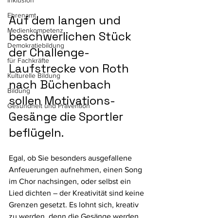
Inklusion
Ehrenamt
Auf dem langen und 
Medienkompetenz
beschwerlichen Stück 
Demokratiebildung
der Challenge-
für Fachkräfte
Laufstrecke von Roth 
Kulturelle Bildung
nach Büchenbach 
Bildung
sollen Motivations-
Gesundheit und Prävention
Gesänge die Sportler 
beflügeln. 
Egal, ob Sie besonders ausgefallene 
Anfeuerungen aufnehmen, einen Song 
im Chor nachsingen, oder selbst ein 
Lied dichten – der Kreativität sind keine 
Grenzen gesetzt. Es lohnt sich, kreativ 
zu werden, denn die Gesänge werden 